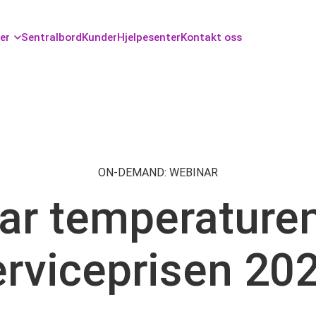
er
Sentralbord
Kunder
Hjelpesenter
Kontakt oss
ON-DEMAND: WEBINAR
tar temperature
rviceprisen 2023