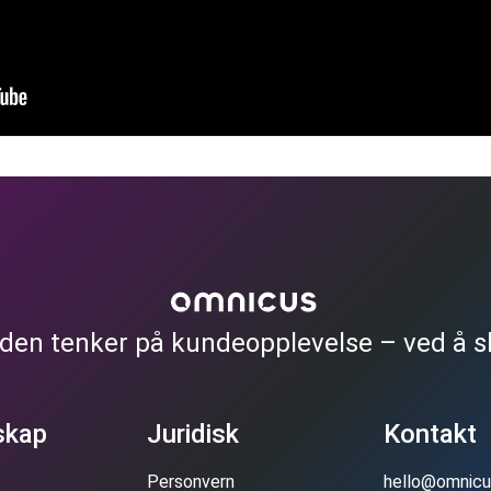
rden tenker på kundeopplevelse – ved å s
skap
Juridisk
Kontakt
Personvern
hello@omnic