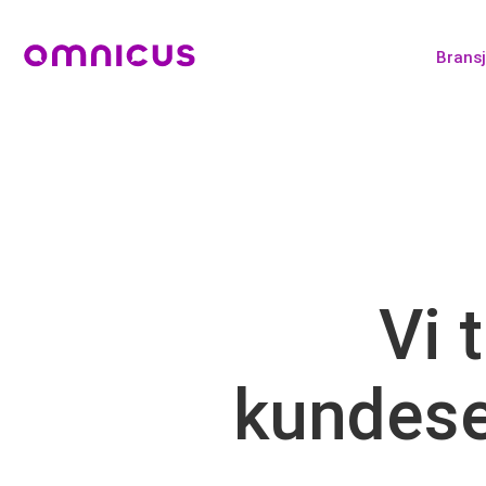
Bransj
Vi 
kundese