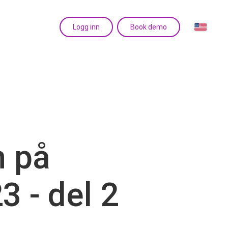
Logg inn
Book demo
n på
 - del 2