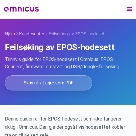
Bransjer
Hjem
Kundesenter
Feilsøking av EPOS-hodesett
Sentralbord
Feilsøking av EPOS-hodesett
Trinnvis guide for EPOS-hodesett i Omnicus: EPOS
Kunder
Connect, firmware, omstart og USB/dongle-feilsøking.
Hjelpesenter
Skriv ut / Lagre som PDF
Kontakt oss
Denne guiden er for EPOS-hodesett som ikke fungerer
riktig i Omnicus. Den gjelder også hvis hodesettet kobler
fra og til av seg selv.