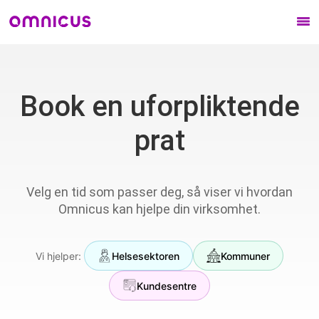
Bransjer
Book en uforpliktende
Sentralbord
prat
Kunder
Hjelpesenter
Velg en tid som passer deg, så viser vi hvordan
Omnicus kan hjelpe din virksomhet.
Kontakt oss
Vi hjelper:
Helsesektoren
Kommuner
Kundesentre